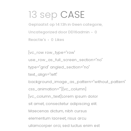
13 sep
CASE
Geplaatst op 14:13h
in
Geen categorie
,
Uncategorized
door
DD16admin
0
Reactie's
0
Likes
[vc_row row_type="row"
use_row_as_full_screen_section="no"
type="grid" angled_section="no"
text_align="left"
background_image_as_pattern="without_pattern"
css_animation=""][vc_column]
[vc_column_text]Lorem ipsum dolor
sit amet, consectetur adipiscing elit.
Maecenas dictum, nibh cursus
elementum laoreet, risus arcu
ullamcorper orci, sed luctus enim est