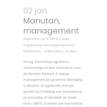
02 jan
Manutan,
management
Geplaatst op 12:32h
in
Cases
,
Organisatie
,
Uncategorized
door
DD16admin
0 Reactie's
0
Likes
Vraag: Veranderprogramma
‘leiderschap na een overname’ voor
de Benelux Aanbod: 4-daags
management programma ‘Managing
a situation of significant change’,
gericht op 1) belang van verandering
en innovatie, 2) identiteit als leider
(m.b.v. MBTI), 3) leiden van het individu