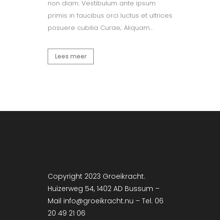
non diam. Vestibulum ante ipsum
primis in faucibus orci luctus et ultrices
posuere cubilia Curae; Aliquam...
Lees meer
Copyright 2023 Groeikracht.
Huizerweg 54, 1402 AD Bussum –
Mail info@groeikracht.nu – Tel. 06
20 49 21 06