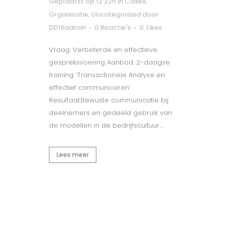
Geplaatst op 12:22h
in
Cases
,
Organisatie
,
Uncategorized
door
DD16admin
0 Reactie's
0
Likes
Vraag: Verbeterde en effectieve
gespreksvoering Aanbod: 2-daagse
training ‘Transactionele Analyse en
effectief communiceren’
Resultaat:Bewuste communicatie bij
deelnemers en gedeeld gebruik van
de modellen in de bedrijfscultuur....
Lees meer