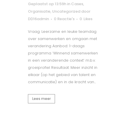
Geplaatst op 13:59h
in
Cases
,
Organisatie
,
Uncategorized
door
DD16admin
0 Reactie's
0
Likes
Vraag: Leerzame en leuke teamdag
over samenwerken en omgaan met
verandering Aanbod: 1-daags
programma ‘Winnend samenwerken
in een veranderende context’ m.b.v.
groeiprofiel Resultaat: Meer inzicht in
elkaar (op het gebied van talent en
communicatie) en in de kracht van...
Lees meer