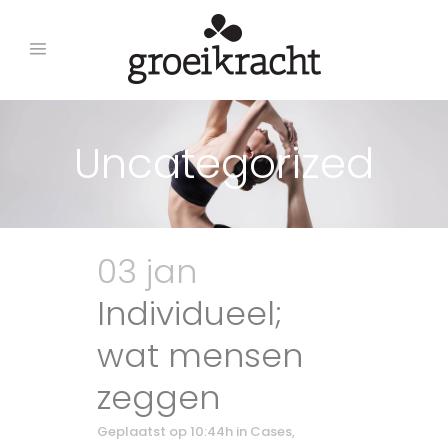
Uncategorized
03 jan
Individueel;
wat mensen
zeggen
Geplaatst op 10:44h
in
Cases
,